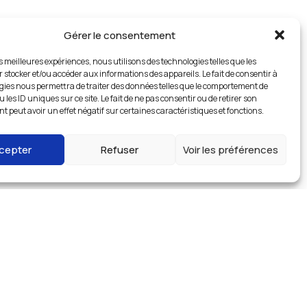
Gérer le consentement
es meilleures expériences, nous utilisons des technologies telles que les
 stocker et/ou accéder aux informations des appareils. Le fait de consentir à
gies nous permettra de traiter des données telles que le comportement de
 les ID uniques sur ce site. Le fait de ne pas consentir ou de retirer son
 peut avoir un effet négatif sur certaines caractéristiques et fonctions.
cepter
Refuser
Voir les préférences