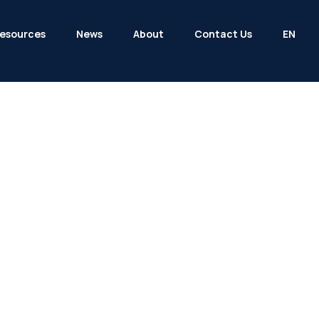
esources
News
About
Contact Us
EN