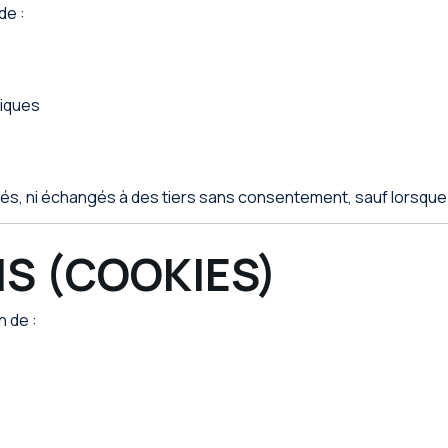
de :
tiques
s, ni échangés à des tiers sans consentement, sauf lorsque re
NS (COOKIES)
n de :