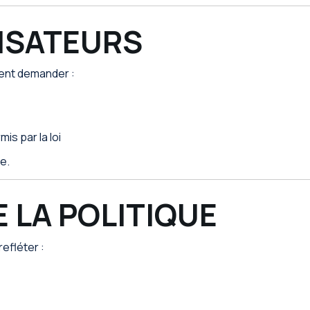
LISATEURS
vent demander :
s par la loi
e.
E LA POLITIQUE
efléter :