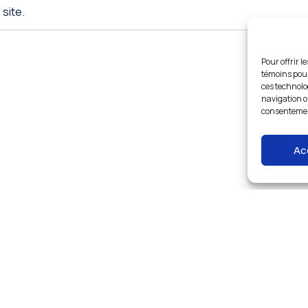
 site.
Pour offrir l
témoins pour
ces technolo
navigation ou
consentement
Ac