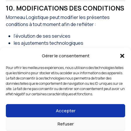
10. MODIFICATIONS DES CONDITIONS
Morneau Logistique peut modifier les présentes
conditions à tout moment afin de refléter :
l’évolution de ses services
les ajustements technologiques
les changements réglementaires
Gérer le consentement
Il est recommandé de consulter cette page
Pour offrir les meilleures expériences, nous utilisons des technologies telles
régulièrement.
que les témoins pour stocker et/ou accéder aux informations des appareils.
Le fait de consentir à ces technologies nous permettra de traiter des
11. DROIT APPLICABLE
données telles que le comportement de navigation ou les ID uniques sur ce
site. Le fait de ne pas consentir ou de retirer son consentement peut avoir un
Les présentes conditions sont régies par les lois en
effet négatif sur certaines caractéristiques et fonctions.
vigueur dans la province de Québec et au Canada.
Accepter
Tout litige sera soumis à la compétence exclusive des
tribunaux du district judiciaire de Québec.
Refuser