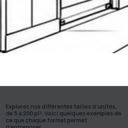
Explorez nos différentes tailles d’unités,
de 5 à 200 pi². Voici quelques exemples de
ce que chaque format permet
d’entreposer.