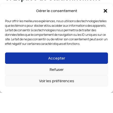
Profondeur de 18 à 31 pi
Gérer le consentement
Un espace conçu pour accueillir vos véhicules et
Pour offrir les meilleures expériences, nous utilisons des technologies telles
équipements.
que les témoins pour stocker et/ou accéder aux informations des appareils.
Le fait de consentir à ces technologies nous permettra de traiter des
Idéal pour stationner :
données telles que le comportement de navigation ou les ID uniques sur ce
site. Le fait de ne pas consentir ou de retirer son consentement peut avoir un
Voiture
effet négatif sur certaines caractéristiques et fonctions.
Camion
Remorque
Accepter
Roulotte
VR
Refuser
Bateau
Voir les préférences
Tarification Voici un aperçu de nos