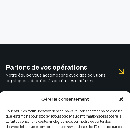
Parlons de vos opérations
Notre équipe vous accompagne avec des solutions
logistiques adaptées à vos réalités d’affaires.
Contactez notre équipe
Gérer le consentement
Obtenez un accompagnement rapide pour vos besoins en
Pour offrir les meilleures expériences, nous utilisons des technologies telles
transport, entreposage et coordination logistique.
que les témoins pour stocker et/ou accéder aux informations des appareils.
Le fait de consentir à ces technologies nous permettra de traiter des
données telles que le comportement de navigation ou les ID uniques sur ce